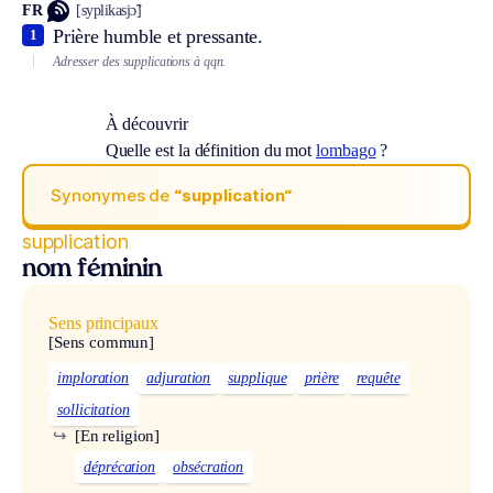
FR
[syplikasjɔ̃]
Prière humble et pressante.
1
Adresser des supplications à qqn.
À découvrir
Quelle est la définition du mot
lombago
?
Synonymes de
“supplication“
supplication
nom féminin
Sens principaux
[Sens commun]
imploration
adjuration
supplique
prière
requête
sollicitation
↪
[En religion]
déprécation
obsécration