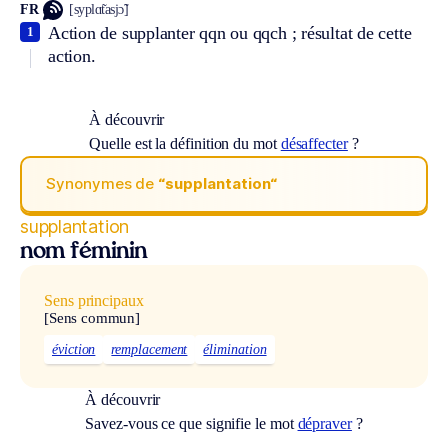
FR
[syplɑ̃tasjɔ̃]
Action de supplanter qqn ou qqch ; résultat de cette
1
action.
À découvrir
Quelle est la définition du mot
désaffecter
?
Synonymes de
“supplantation“
supplantation
nom féminin
Sens principaux
[Sens commun]
éviction
remplacement
élimination
À découvrir
Savez-vous ce que signifie le mot
dépraver
?