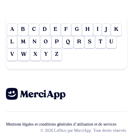
A
B
C
D
E
F
G
H
I
J
K
L
M
N
O
P
Q
R
S
T
U
V
W
X
Y
Z
Mentions légales et conditions générales d’utilisation et de services
© 2026 LeDico par MerciApp. Tous droits réservés.