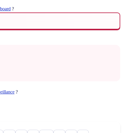
t
board
?
eillance
?