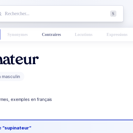
mmencez à chercher un mot dans le dictionnaire :
S
esults found.
Synonymes
Contraires
Locutions
Expressions
nateur
 masculin
ymes, exemples en français
de
“supinateur“