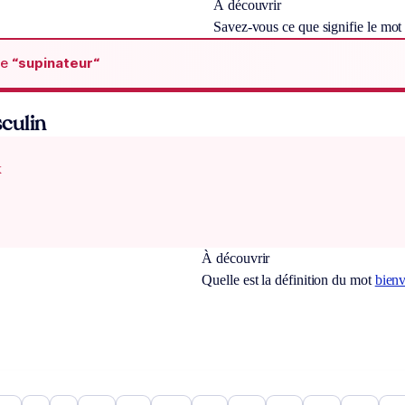
À découvrir
Savez-vous ce que signifie le mo
de
“supinateur“
culin
x
À découvrir
Quelle est la définition du mot
bienv