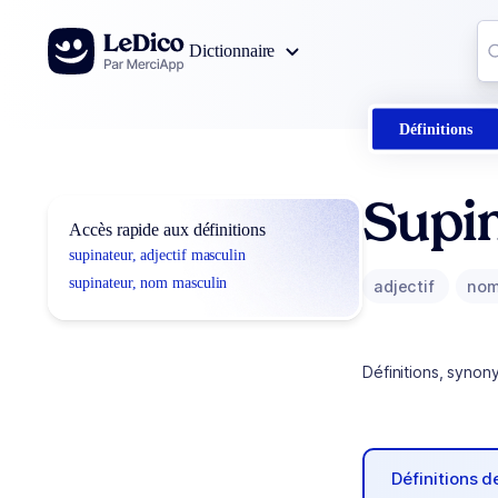
Aller au contenu
Co
Dictionnaire
0
r
Définitions
Supi
Accès rapide aux définitions
supinateur, adjectif masculin
supinateur, nom masculin
adjectif
nom
Définitions, synon
Définitions 