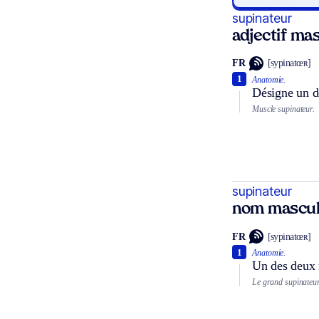
supinateur
adjectif mas
FR
[sypinatœʀ]
1
Anatomie.
Désigne un de
Muscle supinateur.
supinateur
nom mascul
FR
[sypinatœʀ]
1
Anatomie.
Un des deux 
Le grand supinateur,