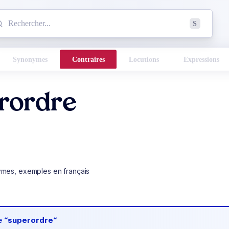
mmencez à chercher un mot dans le dictionnaire :
S
esults found.
Synonymes
Contraires
Locutions
Expressions
rordre
ymes, exemples en français
de
“superordre“