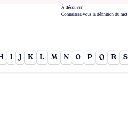
À découvrir
Connaissez-vous la définition du mo
H
I
J
K
L
M
N
O
P
Q
R
S