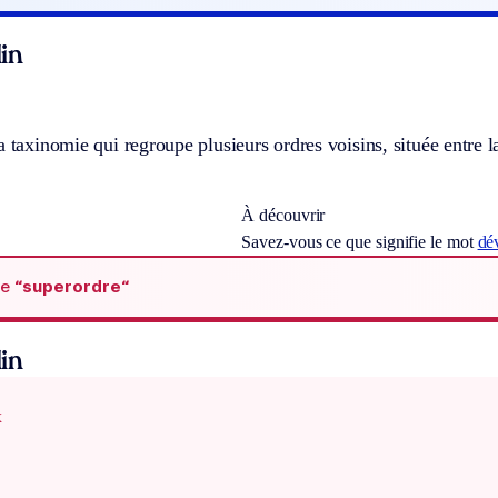
in
a taxinomie qui regroupe plusieurs ordres voisins, située entre la
À découvrir
Savez-vous ce que signifie le mot
dév
de
“superordre“
in
x