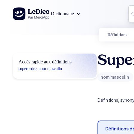
Aller au contenu
Co
Dictionnaire
0
r
Définitions
Supe
Accès rapide aux définitions
superordre, nom masculin
nom masculin
Définitions, synon
Définitions 