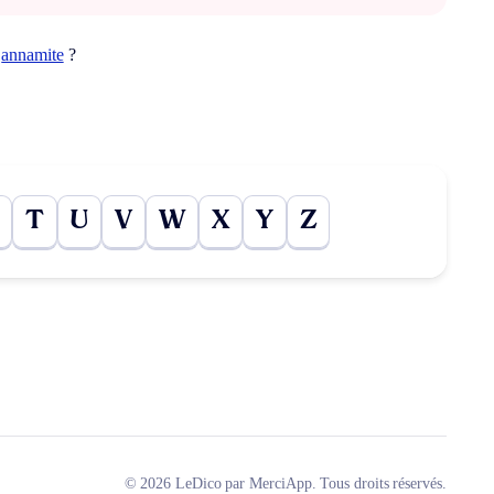
t
annamite
?
T
U
V
W
X
Y
Z
© 2026 LeDico par MerciApp. Tous droits réservés.