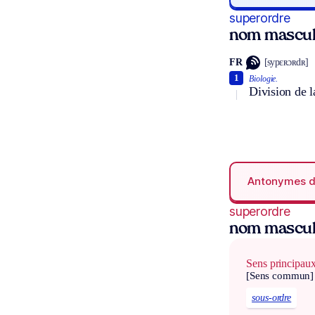
superordre
nom mascul
FR
[sypɛʀɔʀdʀ]
1
Biologie.
Division de l
Antonymes 
superordre
nom mascul
Sens principau
[Sens commun]
sous-ordre