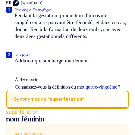
FR
[sypɛʀfetasjɔ̃]
1
Physiologie.
Embryologie.
Pendant la gestation, production d’un ovule
supplémentaire pouvant être fécondé, et dans ce cas,
donner lieu à la formation de deux embryons avec
deux âges gestationnels différents.
2
Sens figuré.
Addition qui surcharge inutilement.
À découvrir
Connaissez-vous la définition du mot
quatre-vingtième
?
Synonymes de
“superfétation“
superfétation
nom féminin
Sens principaux