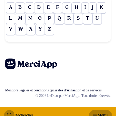
A
B
C
D
E
F
G
H
I
J
K
L
M
N
O
P
Q
R
S
T
U
V
W
X
Y
Z
Mentions légales et conditions générales d’utilisation et de services
© 2026 LeDico par MerciApp. Tous droits réservés.
Rechercher
Menu