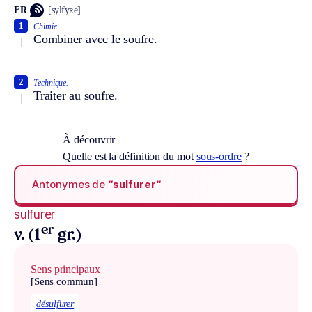
FR
[sylfyʀe]
1
Chimie.
Combiner avec le soufre.
2
Technique.
Traiter au soufre.
À découvrir
Quelle est la définition du mot
sous-ordre
?
Antonymes de
“sulfurer“
sulfurer
er
v. (1
gr.)
Sens principaux
[Sens commun]
désulfurer