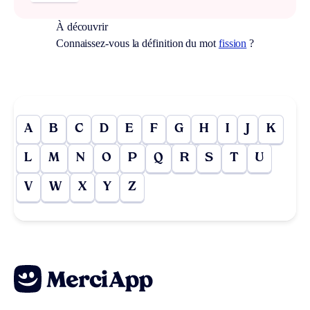
À découvrir
Connaissez-vous la définition du mot
fission
?
A
B
C
D
E
F
G
H
I
J
K
L
M
N
O
P
Q
R
S
T
U
V
W
X
Y
Z