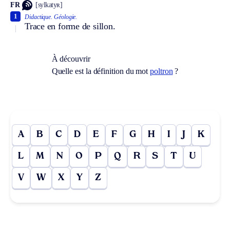
FR
[sylkatyʀ]
1
Didactique.
Géologie.
Trace en forme de sillon.
À découvrir
Quelle est la définition du mot
poltron
?
A
B
C
D
E
F
G
H
I
J
K
L
M
N
O
P
Q
R
S
T
U
V
W
X
Y
Z