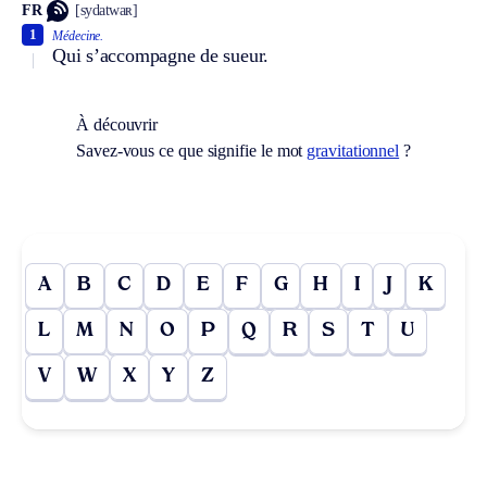
FR
[sydatwaʀ]
1
Médecine.
Qui s’accompagne de sueur.
À découvrir
Savez-vous ce que signifie le mot
gravitationnel
?
A
B
C
D
E
F
G
H
I
J
K
L
M
N
O
P
Q
R
S
T
U
V
W
X
Y
Z