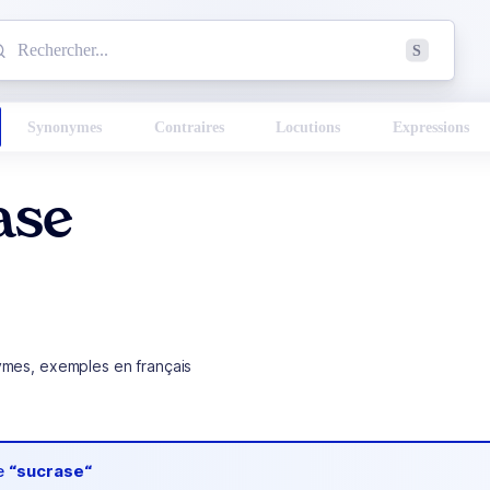
mmencez à chercher un mot dans le dictionnaire :
S
esults found.
Synonymes
Contraires
Locutions
Expressions
ase
ymes, exemples en français
de
“sucrase“