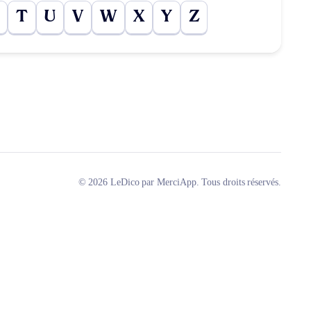
T
U
V
W
X
Y
Z
© 2026 LeDico par MerciApp. Tous droits réservés.