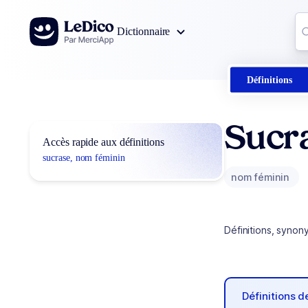
Aller au contenu
Co
Dictionnaire
0
r
Définitions
Sucr
Accès rapide aux définitions
sucrase, nom féminin
nom féminin
Définitions, synon
Définitions 