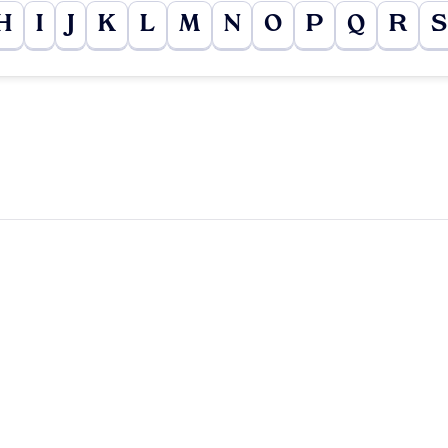
H
I
J
K
L
M
N
O
P
Q
R
S