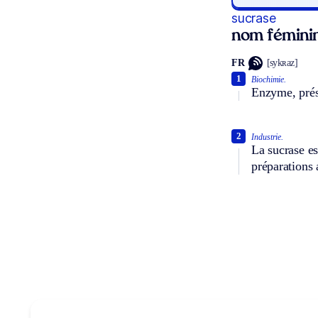
sucrase
nom fémini
FR
[sykʀaz]
1
Biochimie.
Enzyme, prése
2
Industrie.
La sucrase es
préparations 