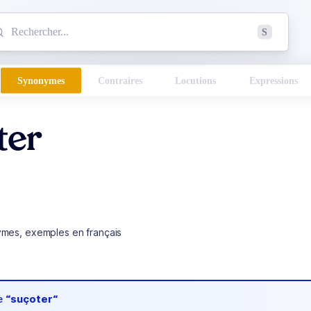
mmencez à chercher un mot dans le dictionnaire :
S
esults found.
Synonymes
Contraires
Locutions
Expressions
ter
ymes, exemples en français
de
“suçoter“