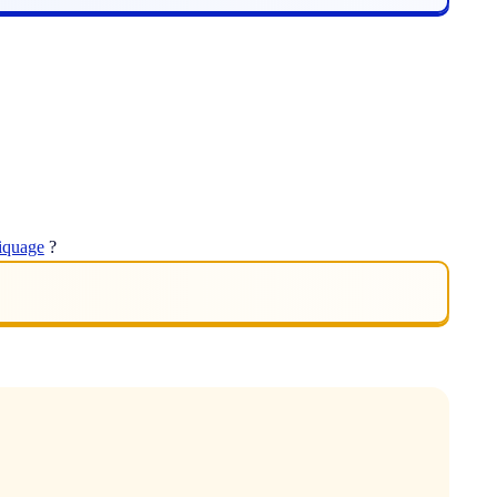
iquage
?