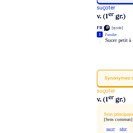
suçoter
er
v. (1
gr.)
FR
[sysɔte]
1
Familier.
Sucer petit à 
Synonymes 
suçoter
er
v. (1
gr.)
Sens principau
[Sens commun]
sucer
téter