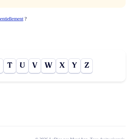
entiellement
?
T
U
V
W
X
Y
Z