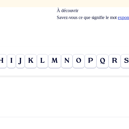
À découvrir
Savez-vous ce que signifie le mot
expon
H
I
J
K
L
M
N
O
P
Q
R
S