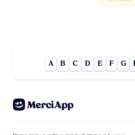
A
B
C
D
E
F
G