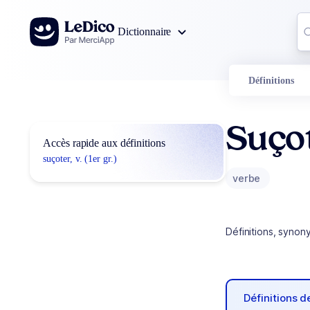
Aller au contenu
Co
Dictionnaire
0
r
Définitions
Suço
Accès rapide aux définitions
suçoter, v. (1er gr.)
verbe
Définitions, synon
Définitions 