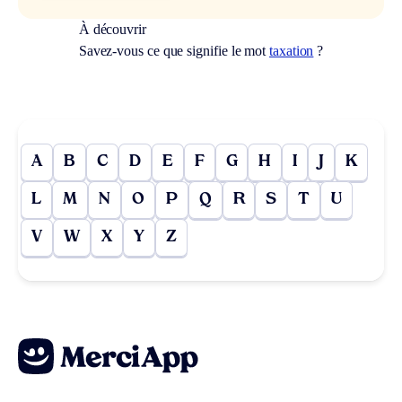
À découvrir
Savez-vous ce que signifie le mot
taxation
?
A
B
C
D
E
F
G
H
I
J
K
L
M
N
O
P
Q
R
S
T
U
V
W
X
Y
Z