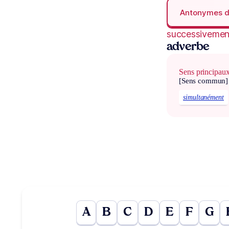
Antonymes 
successivemen
adverbe
Sens principau
[Sens commun]
simultanément
A
B
C
D
E
F
G