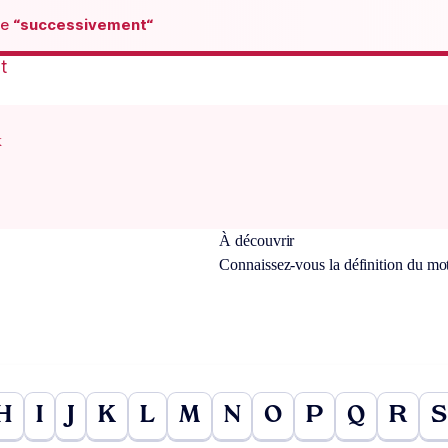
de
“successivement“
t
x
À découvrir
Connaissez-vous la définition du mo
H
I
J
K
L
M
N
O
P
Q
R
S