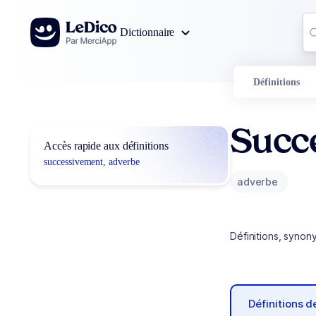
Aller au contenu
Co
Dictionnaire
0
r
Définitions
Succ
Accès rapide aux définitions
successivement, adverbe
adverbe
Définitions, synon
Définitions 