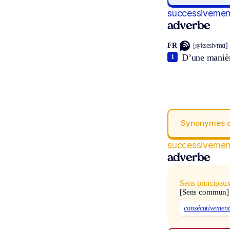
successivemen
adverbe
FR
[syksesivmɑ̃]
D’une manièr
1
Synonymes 
successivemen
adverbe
Sens principau
[Sens commun]
consécutivement