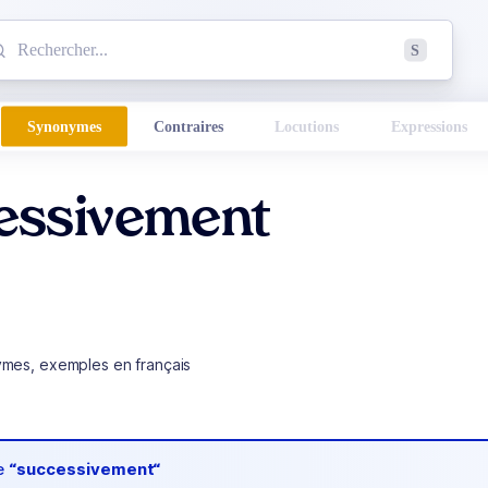
mmencez à chercher un mot dans le dictionnaire :
S
esults found.
Synonymes
Contraires
Locutions
Expressions
essivement
ymes, exemples en français
de
“successivement“