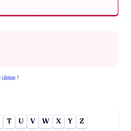
t
câbliste
?
T
U
V
W
X
Y
Z