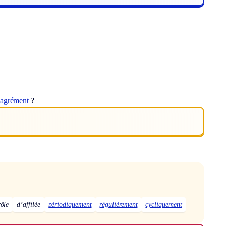
sagrément
?
rôle
d’affilée
périodiquement
régulièrement
cycliquement