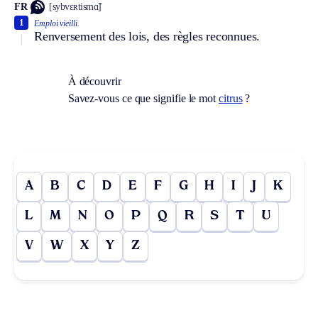
FR
[sybvɛʀtismɑ̃]
1
Emploi vieilli.
Renversement des lois, des règles reconnues.
À découvrir
Savez-vous ce que signifie le mot
citrus
?
A
B
C
D
E
F
G
H
I
J
K
L
M
N
O
P
Q
R
S
T
U
V
W
X
Y
Z