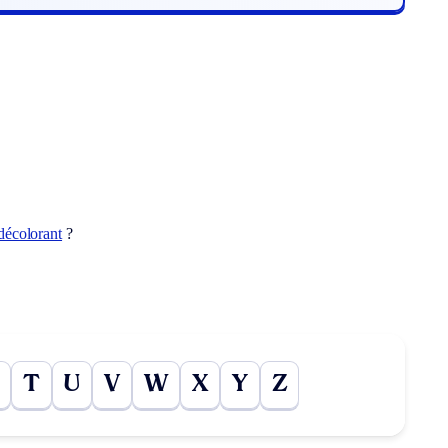
décolorant
?
T
U
V
W
X
Y
Z