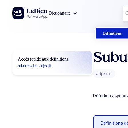
Aller au contenu
Co
Dictionnaire
0
r
Définitions
Subu
Accès rapide aux définitions
suburbicaire, adjectif
adjectif
Définitions, synon
Définitions 