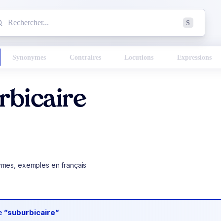
mmencez à chercher un mot dans le dictionnaire :
S
esults found.
Synonymes
Contraires
Locutions
Expressions
rbicaire
ymes, exemples en français
de
“suburbicaire“