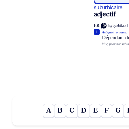
suburbicaire
adjectif
FR
[sybyʀbikɛʀ]
1
Antiquité romaine.
Dépendant du
Ville, province subu
A
B
C
D
E
F
G