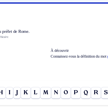
 préfet de Rome.
rbicaire.
À découvrir
Connaissez-vous la définition du mot
H
I
J
K
L
M
N
O
P
Q
R
S