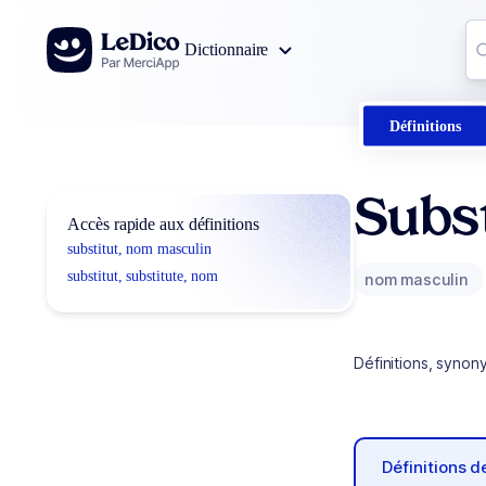
Aller au contenu
Co
Dictionnaire
0
r
Définitions
Subst
Accès rapide aux définitions
substitut, nom masculin
substitut, substitute, nom
nom masculin
Définitions, synon
Définitions 