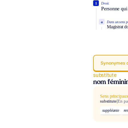
1
Droit.
Personne qui 
a
Dans un sens pa
Magistrat do
Synonymes 
substitute
nom fémini
Sens principau
substitute
[En pa
suppléante
re