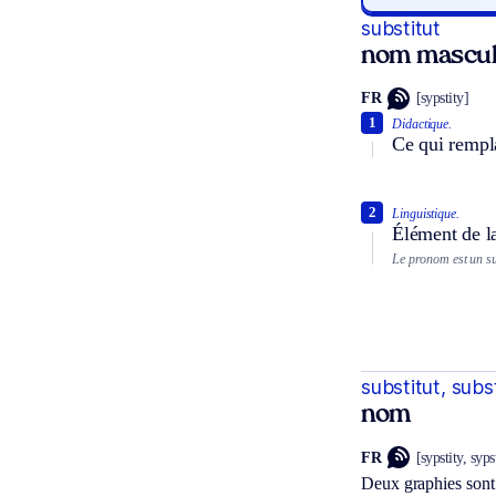
substitut
nom mascul
FR
[sypstity]
1
Didactique.
Ce qui rempl
2
Linguistique.
Élément de la
Le pronom est un su
substitut, subs
nom
FR
[sypstity, syps
Deux graphies sont