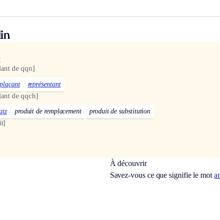
in
x
lant de qqn]
plaçant
représentant
lant de qqch]
atz
produit de remplacement
produit de substitution
t]
À découvrir
Savez-vous ce que signifie le mot
a