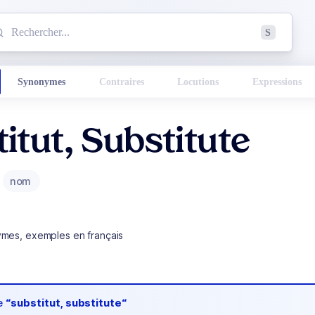
mmencez à chercher un mot dans le dictionnaire :
S
esults found.
Synonymes
Contraires
Locutions
Expressions
itut, Substitute
nom
ymes, exemples en français
de
“substitut, substitute“