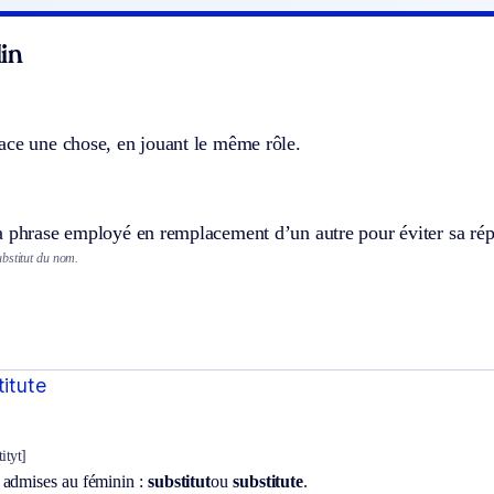
in
ace une chose, en jouant le même rôle.
 phrase employé en remplacement d’un autre pour éviter sa répé
bstitut du nom.
titute
tityt]
 admises au féminin :
substitut
ou
substitute
.