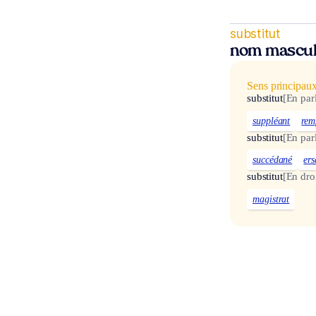
substitut
nom mascul
Sens principau
substitut
[En par
suppléant
rem
substitut
[En par
succédané
ers
substitut
[En droi
magistrat