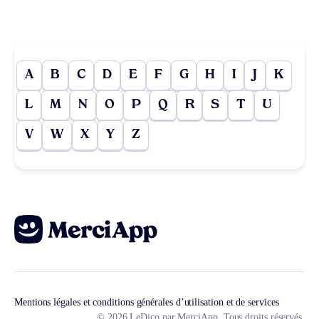
A
B
C
D
E
F
G
H
I
J
K
L
M
N
O
P
Q
R
S
T
U
V
W
X
Y
Z
Mentions légales et conditions générales d’utilisation et de services
© 2026 LeDico par MerciApp. Tous droits réservés.