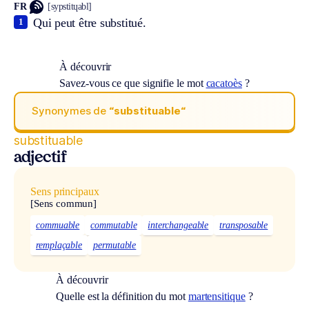
FR
[sypstitɥabl]
Qui peut être substitué.
1
À découvrir
Savez-vous ce que signifie le mot
cacatoès
?
Synonymes de
“substituable“
substituable
adjectif
Sens principaux
[Sens commun]
commuable
commutable
interchangeable
transposable
remplaçable
permutable
À découvrir
Quelle est la définition du mot
martensitique
?