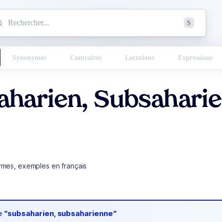
mmencez à chercher un mot dans le dictionnaire :
S
esults found.
Synonymes
Contraires
Locutions
Expressions
aharien, Subsahari
ymes, exemples en français
de
“subsaharien, subsaharienne“