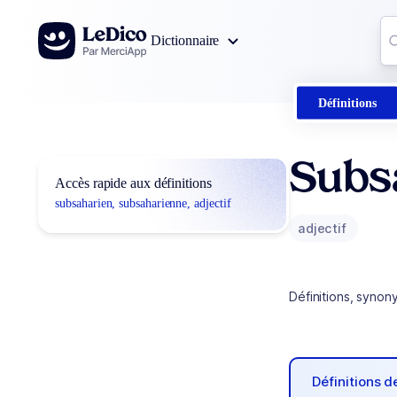
Aller au contenu
Co
Dictionnaire
0
r
Définitions
Subs
Accès rapide aux définitions
subsaharien, subsaharienne, adjectif
adjectif
Définitions, synon
Définitions 