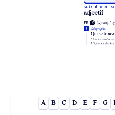
subsaharien, s
adjectif
FR
[sypsaaʀjɛ̃, s
1
Géographie.
Qui se trouv
Climat subsaharien
L’Afrique subsahar
A
B
C
D
E
F
G