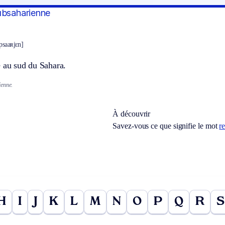
ubsaharienne
ypsaaʀjɛn]
e au sud du Sahara.
.
ienne.
À découvrir
Savez-vous ce que signifie le mot
r
H
I
J
K
L
M
N
O
P
Q
R
S