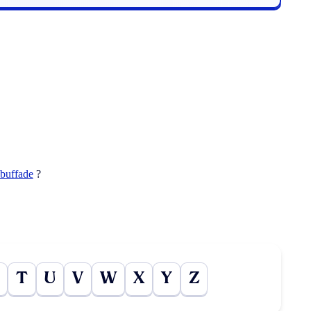
ebuffade
?
T
U
V
W
X
Y
Z