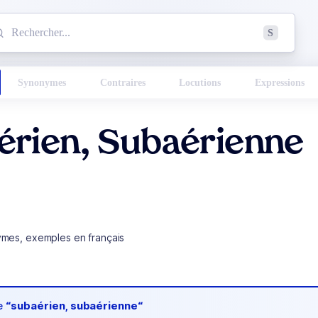
mmencez à chercher un mot dans le dictionnaire :
S
esults found.
Synonymes
Contraires
Locutions
Expressions
érien, Subaérienne
ymes, exemples en français
de
“subaérien, subaérienne“