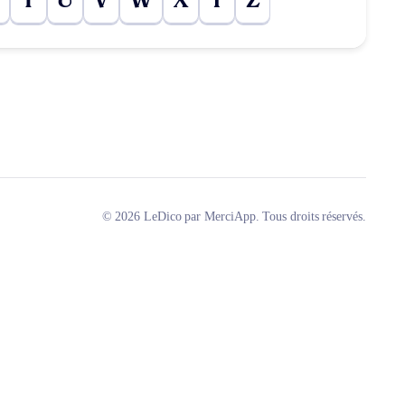
T
U
V
W
X
Y
Z
© 2026 LeDico par MerciApp. Tous droits réservés.