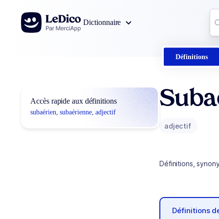
Aller au contenu
Co
Dictionnaire
0
r
Définitions
Suba
Accès rapide aux définitions
subaérien, subaérienne, adjectif
adjectif
Définitions, synon
Définitions 