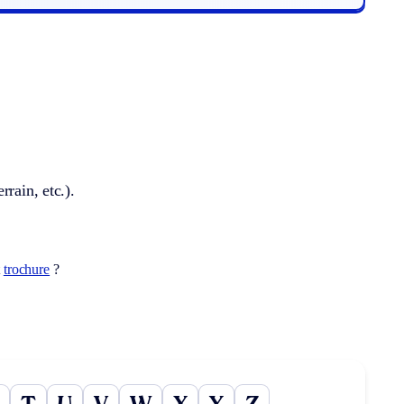
rain, etc.).
t
trochure
?