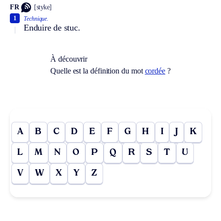
FR
[styke]
1
Technique.
Enduire de stuc.
À découvrir
Quelle est la définition du mot
cordée
?
A
B
C
D
E
F
G
H
I
J
K
L
M
N
O
P
Q
R
S
T
U
V
W
X
Y
Z