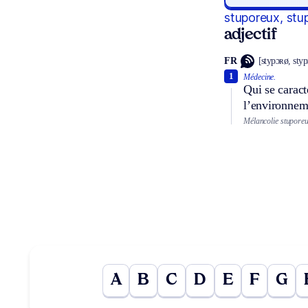
stuporeux, stu
adjectif
FR
[stypɔʀø, sty
1
Médecine.
Qui se caract
l’environnem
Mélancolie stuporeu
A
B
C
D
E
F
G