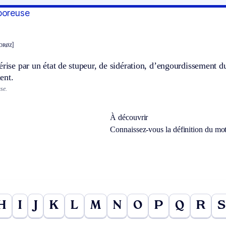
poreuse
pɔʀøz]
érise par un état de stupeur, de sidération, d’engourdissement du 
ent.
se.
À découvrir
Connaissez-vous la définition du mo
H
I
J
K
L
M
N
O
P
Q
R
S