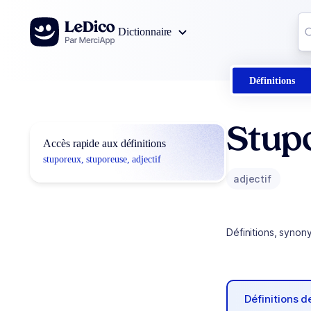
Aller au contenu
Co
Dictionnaire
0
r
Définitions
Stup
Accès rapide aux définitions
stuporeux, stuporeuse, adjectif
adjectif
Définitions, synon
Définitions 