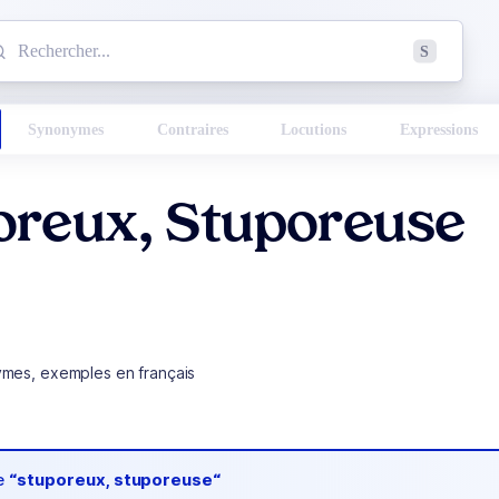
mmencez à chercher un mot dans le dictionnaire :
S
esults found.
Synonymes
Contraires
Locutions
Expressions
oreux, Stuporeuse
ymes, exemples en français
de
“stuporeux, stuporeuse“