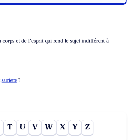
corps et de l’esprit qui rend le sujet indifférent à
t
sarriette
?
T
U
V
W
X
Y
Z