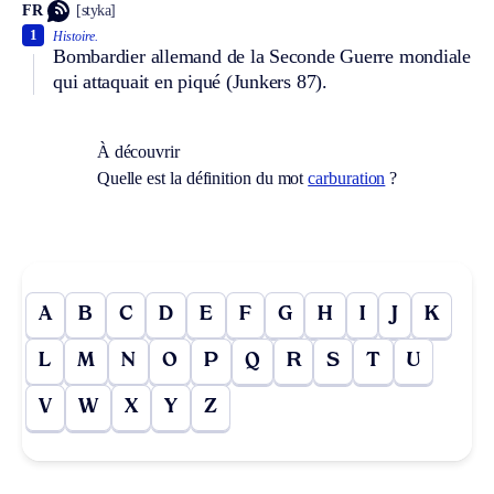
FR
[styka]
1
Histoire.
Bombardier allemand de la Seconde Guerre mondiale
qui attaquait en piqué (Junkers 87).
À découvrir
Quelle est la définition du mot
carburation
?
A
B
C
D
E
F
G
H
I
J
K
L
M
N
O
P
Q
R
S
T
U
V
W
X
Y
Z