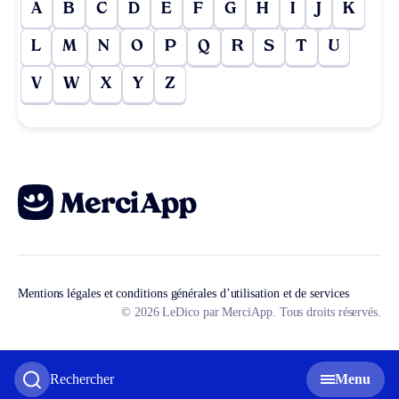
A
B
C
D
E
F
G
H
I
J
K
L
M
N
O
P
Q
R
S
T
U
V
W
X
Y
Z
Mentions légales et conditions générales d’utilisation et de services
© 2026 LeDico par MerciApp. Tous droits réservés.
Rechercher
Menu