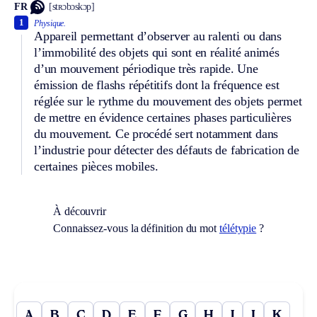
FR
[stʀɔbɔskɔp]
1
Physique.
Appareil permettant d’observer au ralenti ou dans
l’immobilité des objets qui sont en réalité animés
d’un mouvement périodique très rapide. Une
émission de flashs répétitifs dont la fréquence est
réglée sur le rythme du mouvement des objets permet
de mettre en évidence certaines phases particulières
du mouvement. Ce procédé sert notamment dans
l’industrie pour détecter des défauts de fabrication de
certaines pièces mobiles.
À découvrir
Connaissez-vous la définition du mot
télétypie
?
A
B
C
D
E
F
G
H
I
J
K