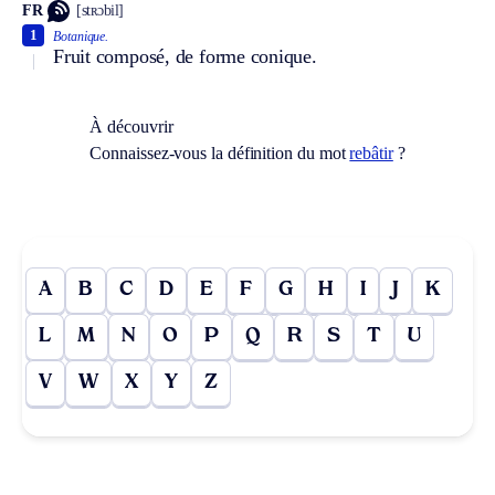
FR
[stʀɔbil]
1
Botanique.
Fruit composé, de forme conique.
À découvrir
Connaissez-vous la définition du mot
rebâtir
?
A
B
C
D
E
F
G
H
I
J
K
L
M
N
O
P
Q
R
S
T
U
V
W
X
Y
Z