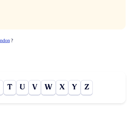
ndon
?
T
U
V
W
X
Y
Z