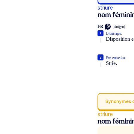
striure
nom fémini
FR
[stʀijyʀ]
1
Didactique.
Disposition e
2
Par extension.
Strie.
Synonymes 
striure
nom fémini