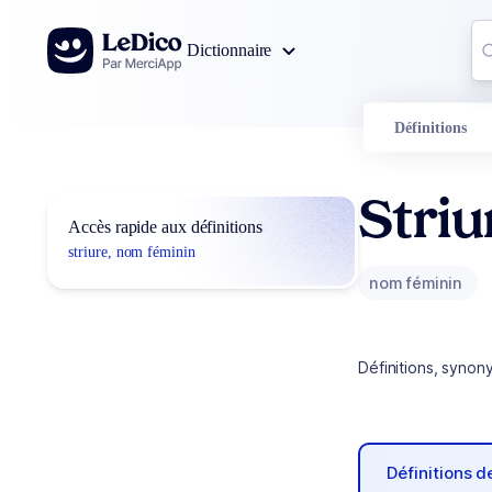
Aller au contenu
Co
Dictionnaire
0
r
Définitions
Striu
Accès rapide aux définitions
striure, nom féminin
nom féminin
Définitions, synon
Définitions 