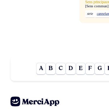
Sens principau
[Sens commun]
strie
cannelur
A
B
C
D
E
F
G