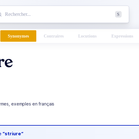
mmencez à chercher un mot dans le dictionnaire :
S
esults found.
Synonymes
Contraires
Locutions
Expressions
re
ymes, exemples en français
de
“striure“