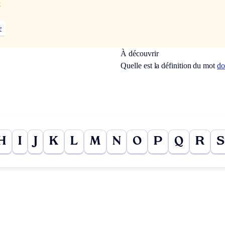
x
e
À découvrir
Quelle est la définition du mot
do
H
I
J
K
L
M
N
O
P
Q
R
S