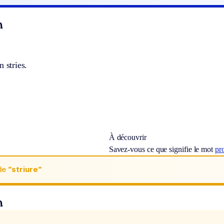
n
n stries.
À découvrir
Savez-vous ce que signifie le mot
pr
de
“striure“
n