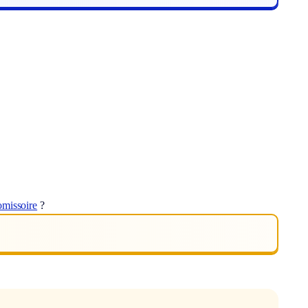
omissoire
?