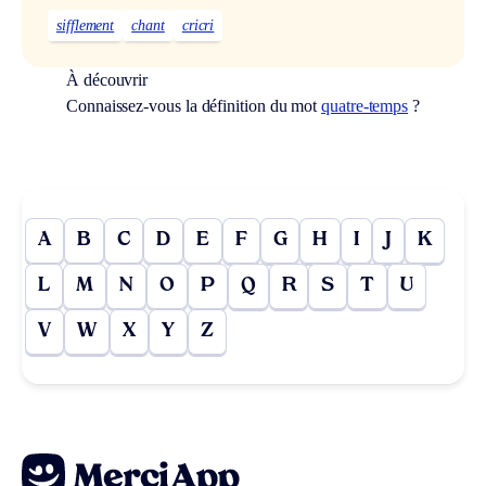
sifflement
chant
cricri
À découvrir
Connaissez-vous la définition du mot
quatre-temps
?
A
B
C
D
E
F
G
H
I
J
K
L
M
N
O
P
Q
R
S
T
U
V
W
X
Y
Z