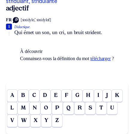
stridulant, stridulante
adjectif
FR
[stʀidylɑ̃, stʀidylɑ̃t]
1
Didactique.
Qui émet un son, un cri, un bruit strident.
À découvrir
Connaissez-vous la définition du mot
télécharger
?
A
B
C
D
E
F
G
H
I
J
K
L
M
N
O
P
Q
R
S
T
U
V
W
X
Y
Z