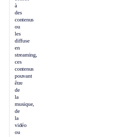
à
des
contenus
ou
les
diffuse
en
streaming,
ces
contenus
pouvant
être
de
la
musique,
de
la
vidéo
ou