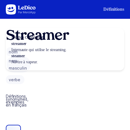
Aller au contenu
Définitions
Streamer
Ne pas confondre
streamer
Internaute qui utilise le streaming.
nom
steamer
nom
Navire à vapeur.
masculin
verbe
Définitions,
synonymes,
exemples
en français