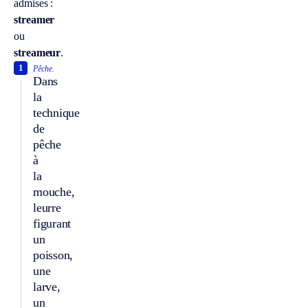
admises :
streamer
ou
streameur
.
1
Pêche.
Dans
la
technique
de
pêche
à
la
mouche,
leurre
figurant
un
poisson,
une
larve,
un