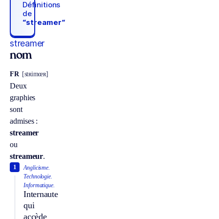
Définitions
de
“streamer“
streamer
nom
FR
[stʀimœʀ]
Deux
graphies
sont
admises :
streamer
ou
streameur
.
1
Anglicisme.
Technologie.
Informatique.
Internaute
qui
accède