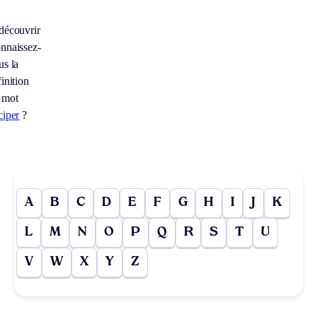
découvrir
nnaissez-
us la
inition
 mot
ciper
?
A
B
C
D
E
F
G
H
I
J
K
L
M
N
O
P
Q
R
S
T
U
V
W
X
Y
Z