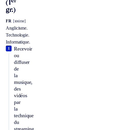
er
(1
gr.)
FR
[stʀime]
Anglicisme.
Technologie.
Informatique.
Recevoir
1
ou
diffuser
de
la
musique,
des
vidéos
par
la
technique
du
streaming.