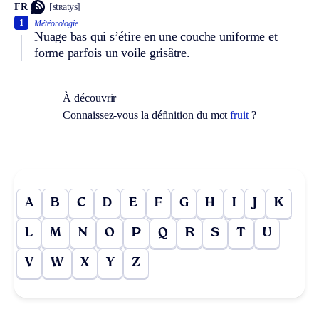
FR
[stʀatys]
1
Météorologie.
Nuage bas qui s’étire en une couche uniforme et
forme parfois un voile grisâtre.
À découvrir
Connaissez-vous la définition du mot
fruit
?
A
B
C
D
E
F
G
H
I
J
K
L
M
N
O
P
Q
R
S
T
U
V
W
X
Y
Z