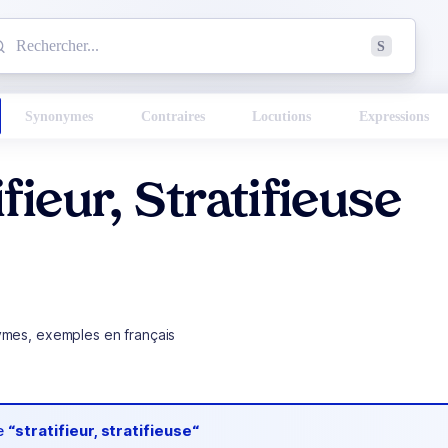
mmencez à chercher un mot dans le dictionnaire :
S
esults found.
Synonymes
Contraires
Locutions
Expressions
ifieur, Stratifieuse
ymes, exemples en français
de
“stratifieur, stratifieuse“