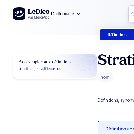
Aller au contenu
Co
Dictionnaire
0
r
Définitions
Strat
Accès rapide aux définitions
stratifieur, stratifieuse, nom
nom
Définitions, synon
Définitions 