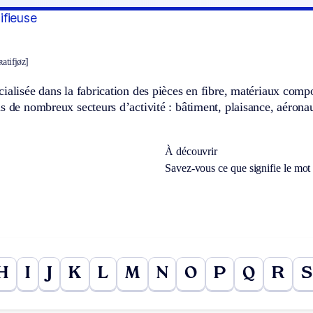
tifieuse
ʀatifjøz]
ialisée dans la fabrication des pièces en fibre, matériaux compos
s de nombreux secteurs d’activité : bâtiment, plaisance, aéronau
À découvrir
Savez-vous ce que signifie le mo
H
I
J
K
L
M
N
O
P
Q
R
S