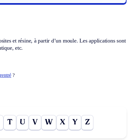
ites et résine, à partir d’un moule. Les applications sont
tique, etc.
t
rentré
?
T
U
V
W
X
Y
Z