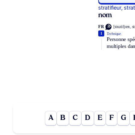
stratifieur, stra
nom
FR
[stʀatifjœʀ, st
1
Technique.
Personne spéc
multiples dan
A
B
C
D
E
F
G