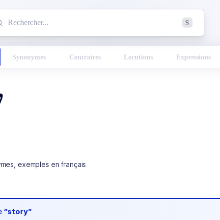
mmencez à chercher un mot dans le dictionnaire :
S
esults found.
Synonymes
Contraires
Locutions
Expressions
y
ymes, exemples en français
de
“story“