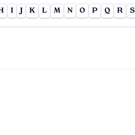
H
I
J
K
L
M
N
O
P
Q
R
S