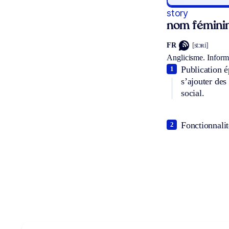
story
nom fémini
FR
[stɔʀi]
Anglicisme.
Inform
Publication 
1
s’ajouter des
social.
Fonctionnalit
2