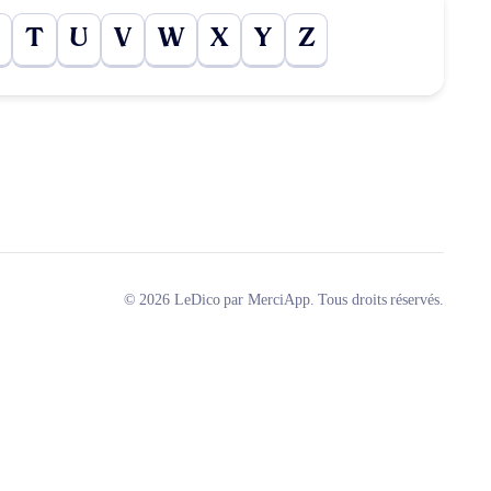
T
U
V
W
X
Y
Z
© 2026 LeDico par MerciApp. Tous droits réservés.