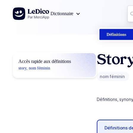
Aller au contenu
Co
Dictionnaire
0
r
Définitions
Stor
Accès rapide aux définitions
story, nom féminin
nom féminin
Définitions, synon
Définitions 