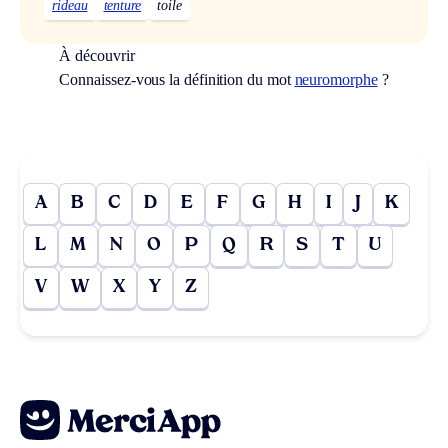
rideau
tenture
toile
À découvrir
Connaissez-vous la définition du mot
neuromorphe
?
A
B
C
D
E
F
G
H
I
J
K
L
M
N
O
P
Q
R
S
T
U
V
W
X
Y
Z