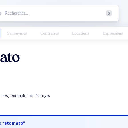
mmencez à chercher un mot dans le dictionnaire :
S
esults found.
Synonymes
Contraires
Locutions
Expressions
ato
ymes, exemples en français
de
“stomato“