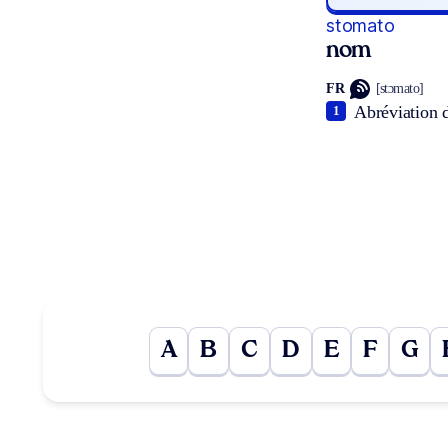
stomato
nom
FR
[stɔmato]
Abréviation 
1
A
B
C
D
E
F
G