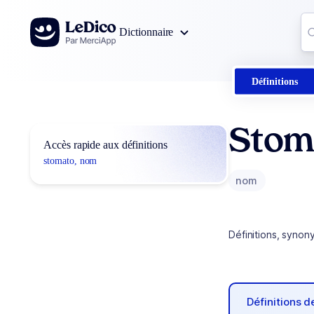
Aller au contenu
Co
Dictionnaire
0
r
Définitions
Stom
Accès rapide aux définitions
stomato, nom
nom
Définitions, synon
Définitions 