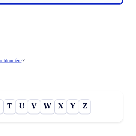
oublonnière
?
T
U
V
W
X
Y
Z