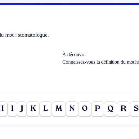
du mot : stomatologue.
À découvrir
Connaissez-vous la définition du mot
h
H
I
J
K
L
M
N
O
P
Q
R
S