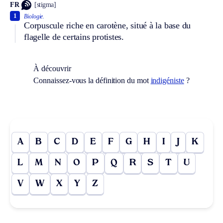
FR
[stigma]
1
Biologie.
Corpuscule riche en carotène, situé à la base du
flagelle de certains protistes.
À découvrir
Connaissez-vous la définition du mot
indigéniste
?
A
B
C
D
E
F
G
H
I
J
K
L
M
N
O
P
Q
R
S
T
U
V
W
X
Y
Z