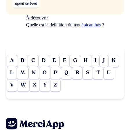
agent de bord
À découvrir
Quelle est la définition du mot
épicanthus
?
A
B
C
D
E
F
G
H
I
J
K
L
M
N
O
P
Q
R
S
T
U
V
W
X
Y
Z