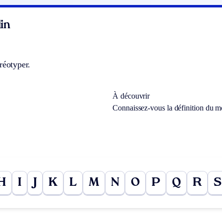
in
réotyper.
À découvrir
Connaissez-vous la définition du 
H
I
J
K
L
M
N
O
P
Q
R
S