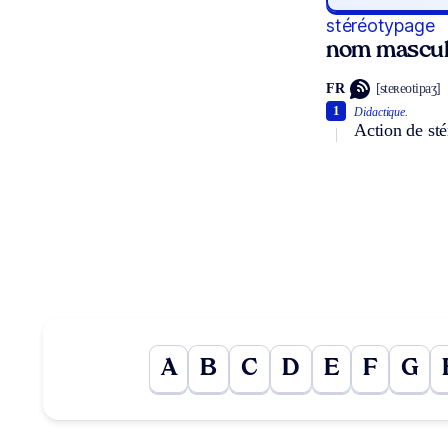
stéréotypage
nom mascul
FR
[steʀeotipaʒ]
1
Didactique.
Action de sté
A
B
C
D
E
F
G