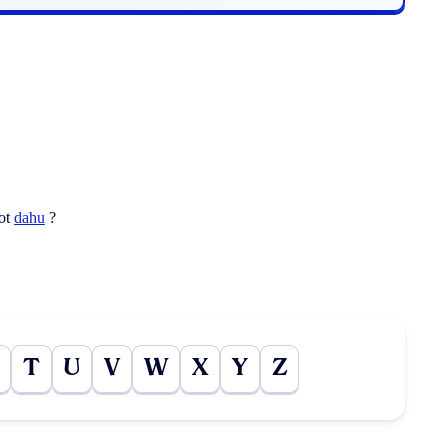
mot
dahu
?
T
U
V
W
X
Y
Z