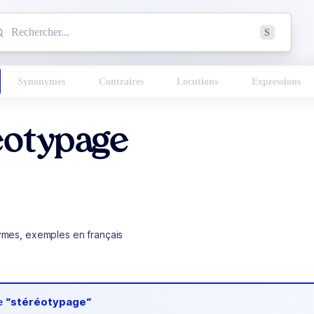
mmencez à chercher un mot dans le dictionnaire :
S
esults found.
Synonymes
Contraires
Locutions
Expressions
éotypage
ymes, exemples en français
de
“stéréotypage“