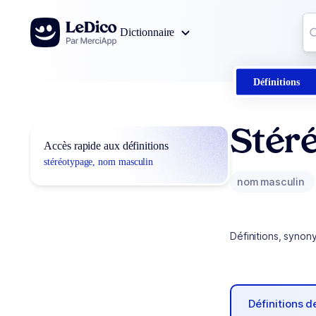
Aller au contenu
Co
Dictionnaire
0
r
Définitions
Stér
Accès rapide aux définitions
stéréotypage, nom masculin
nom masculin
Définitions, synon
Définitions 