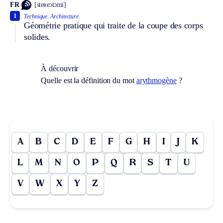
FR
[steʀeɔtɔmi]
1
Technique.
Architecture.
Géométrie pratique qui traite de la coupe des corps
solides.
À découvrir
Quelle est la définition du mot
arythmogène
?
A
B
C
D
E
F
G
H
I
J
K
L
M
N
O
P
Q
R
S
T
U
V
W
X
Y
Z