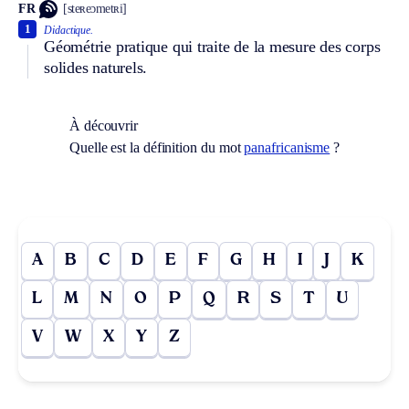
FR
[steʀeɔmetʀi]
1
Didactique.
Géométrie pratique qui traite de la mesure des corps
solides naturels.
À découvrir
Quelle est la définition du mot
panafricanisme
?
A
B
C
D
E
F
G
H
I
J
K
L
M
N
O
P
Q
R
S
T
U
V
W
X
Y
Z