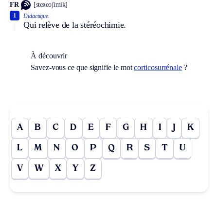
FR
[steʀeoʃimik]
1
Didactique.
Qui relève de la stéréochimie.
À découvrir
Savez-vous ce que signifie le mot
corticosurrénale
?
A
B
C
D
E
F
G
H
I
J
K
L
M
N
O
P
Q
R
S
T
U
V
W
X
Y
Z