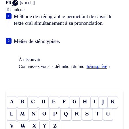
FR
[stenɔtipi]
Technique.
Méthode de sténographie permettant de saisir du
1
texte oral simultanément à sa prononciation.
Métier de sténotypiste.
2
À découvrir
Connaissez-vous la définition du mot
hémisphère
?
A
B
C
D
E
F
G
H
I
J
K
L
M
N
O
P
Q
R
S
T
U
V
W
X
Y
Z