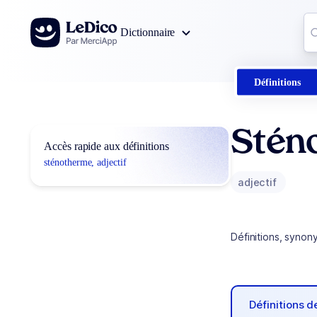
Aller au contenu
Co
Dictionnaire
0
r
Définitions
Stén
Accès rapide aux définitions
sténotherme, adjectif
adjectif
Définitions, synon
Définitions 