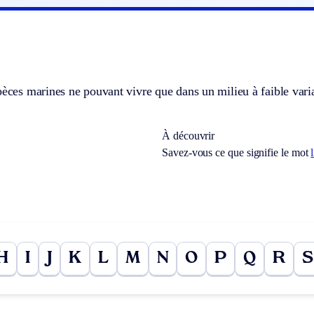
pèces marines ne pouvant vivre que dans un milieu à faible vari
À découvrir
Savez-vous ce que signifie le mot
H
I
J
K
L
M
N
O
P
Q
R
S