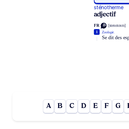
sténotherme
adjectif
FR
[stenotɛʀm]
1
Zoologie.
Se dit des es
A
B
C
D
E
F
G