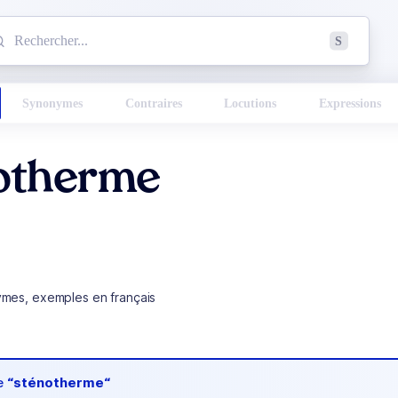
mmencez à chercher un mot dans le dictionnaire :
S
esults found.
Synonymes
Contraires
Locutions
Expressions
otherme
ymes, exemples en français
de
“sténotherme“