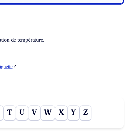
ation de température.
lignette
?
T
U
V
W
X
Y
Z