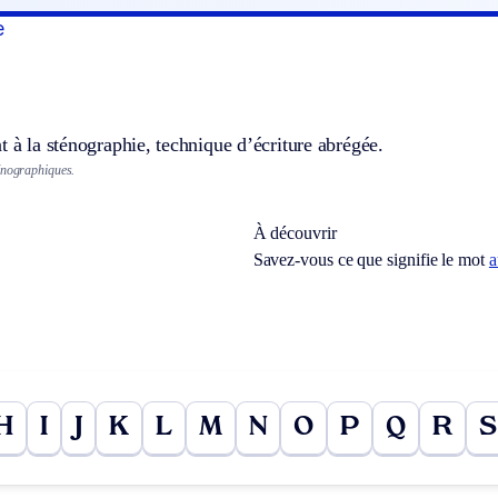
e
t à la sténographie, technique d’écriture abrégée.
énographiques.
À découvrir
Savez-vous ce que signifie le mot
a
H
I
J
K
L
M
N
O
P
Q
R
S