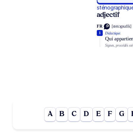
sténographiqu
adjectif
FR
[stenɔgʀafik]
1
Didactique.
Qui appartien
Signes, procédés st
A
B
C
D
E
F
G