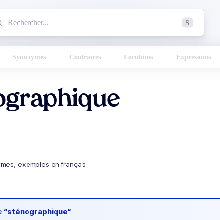
mmencez à chercher un mot dans le dictionnaire :
S
esults found.
Synonymes
Contraires
Locutions
Expressions
ographique
ymes, exemples en français
de
“sténographique“