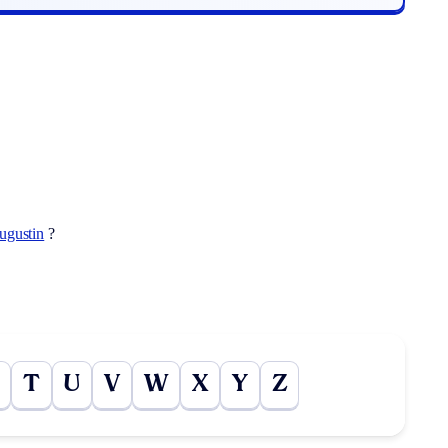
ugustin
?
T
U
V
W
X
Y
Z