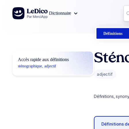
Aller au contenu
Co
Dictionnaire
0
r
Définitions
Stén
Accès rapide aux définitions
sténographique, adjectif
adjectif
Définitions, synon
Définitions 