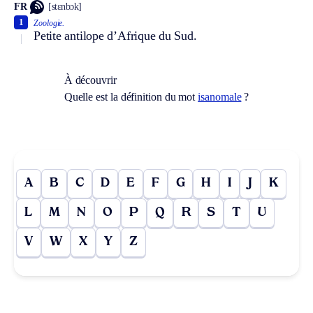
FR
[stɛnbɔk]
1
Zoologie.
Petite antilope d’Afrique du Sud.
À découvrir
Quelle est la définition du mot
isanomale
?
A
B
C
D
E
F
G
H
I
J
K
L
M
N
O
P
Q
R
S
T
U
V
W
X
Y
Z