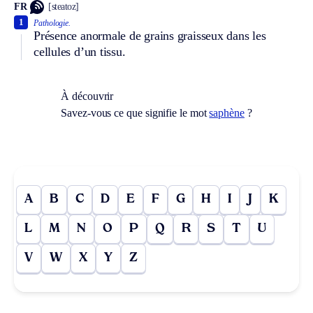
FR
[steatoz]
1
Pathologie.
Présence anormale de grains graisseux dans les
cellules d’un tissu.
À découvrir
Savez-vous ce que signifie le mot
saphène
?
A
B
C
D
E
F
G
H
I
J
K
L
M
N
O
P
Q
R
S
T
U
V
W
X
Y
Z