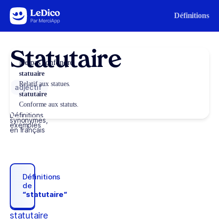
Aller au contenu
Définitions
Statutaire
Ne pas confondre
statuaire
Relatif aux statues.
adjectif
statutaire
Conforme aux statuts.
Définitions,
synonymes,
exemples
en français
Définitions
de
“statutaire“
statutaire