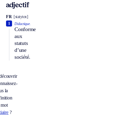
adjectif
FR
[statytɛʀ]
1
Didactique.
Conforme
aux
statuts
d’une
société.
découvrir
nnaissez-
us la
inition
 mot
tiaire
?