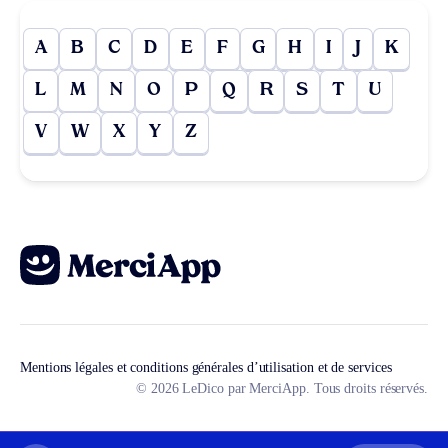
A
B
C
D
E
F
G
H
I
J
K
L
M
N
O
P
Q
R
S
T
U
V
W
X
Y
Z
Mentions légales et conditions générales d’utilisation et de services
© 2026 LeDico par MerciApp. Tous droits réservés.