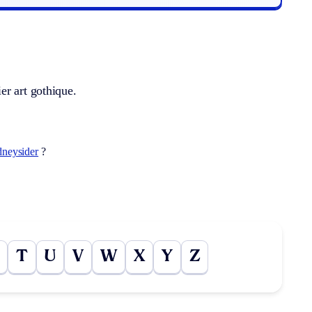
er art gothique.
dneysider
?
T
U
V
W
X
Y
Z