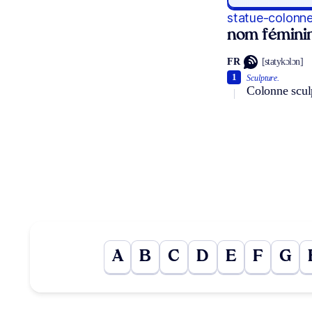
statue-colonn
nom fémini
FR
[statykɔlɔn]
1
Sculpture.
Colonne sculp
A
B
C
D
E
F
G