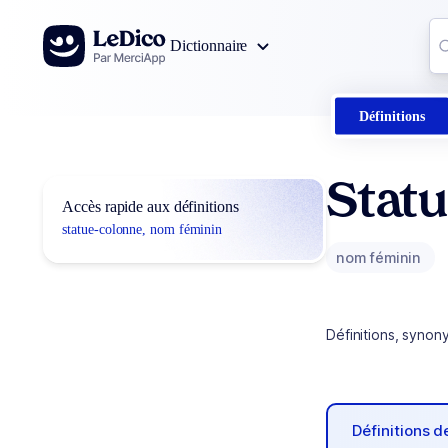
Aller au contenu
Co
Dictionnaire
0
r
Définitions
Stat
Accès rapide aux définitions
statue-colonne, nom féminin
nom féminin
Définitions, synon
Définitions 