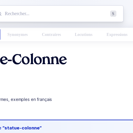
mmencez à chercher un mot dans le dictionnaire :
S
esults found.
Synonymes
Contraires
Locutions
Expressions
ue-Colonne
ymes, exemples en français
de
“statue-colonne“