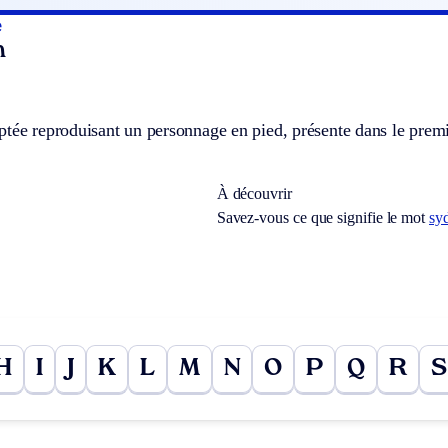
e
n
tée reproduisant un personnage en pied, présente dans le premi
À découvrir
Savez-vous ce que signifie le mot
sy
H
I
J
K
L
M
N
O
P
Q
R
S