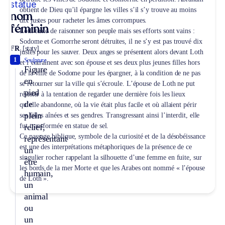
statue
obtient de Dieu qu’il épargne les villes s’il s’y trouve au moins
nom
dix justes pour racheter les âmes corrompues.
féminin
Loth tente de raisonner son peuple mais ses efforts sont vains :
Sodome et Gomorrhe seront détruites, il ne s’y est pas trouvé dix
FR
[staty]
justes pour les sauver. Deux anges se présentent alors devant Loth
1
Sculpture.
et l’entraînent avec son épouse et ses deux plus jeunes filles hors
Figure
de la ville de Sodome pour les épargner, à la condition de ne pas
en
se retourner sur la ville qui s’écroule. L’épouse de Loth ne put
pied
résister à la tentation de regarder une dernière fois les lieux
de
qu’elle abandonne, où la vie était plus facile et où allaient périr
plein
ses filles aînées et ses gendres. Transgressant ainsi l’interdit, elle
relief,
fut transformée en statue de sel.
Ce passage biblique, symbole de la curiosité et de la désobéissance
représentant
est une des interprétations métaphoriques de la présence de ce
un
singulier rocher rappelant la silhouette d’une femme en fuite, sur
être
les bords de la mer Morte et que les Arabes ont nommé « l’épouse
humain,
de Loth ».
un
animal
ou
un