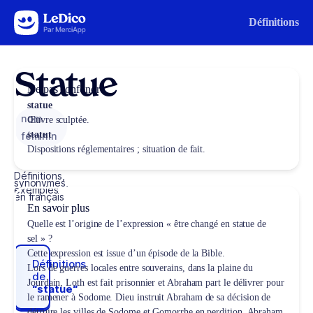
Aller au contenu
Définitions
Statue
Ne pas confondre
statue
nom
Œuvre sculptée.
statut
féminin
Dispositions réglementaires ; situation de fait.
Définitions,
synonymes,
exemples
en français
En savoir plus
Quelle est l’origine de l’expression « être changé en statue de
sel » ?
Cette expression est issue d’un épisode de la Bible.
Définitions
Lors de guerres locales entre souverains, dans la plaine du
de
Jourdain, Loth est fait prisonnier et Abraham part le délivrer pour
“statue“
le ramener à Sodome. Dieu instruit Abraham de sa décision de
détruire les villes de Sodome et Gomorrhe en perdition. Abraham