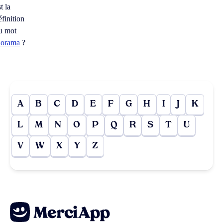
t la
éfinition
u mot
iorama
?
A
B
C
D
E
F
G
H
I
J
K
L
M
N
O
P
Q
R
S
T
U
V
W
X
Y
Z