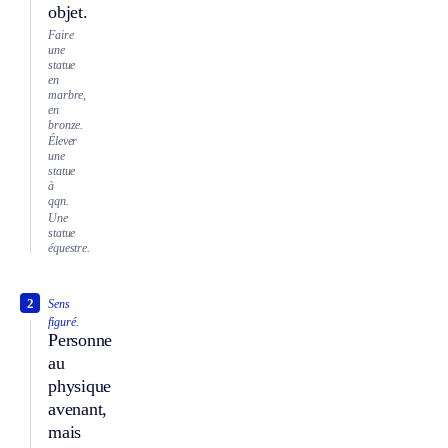
objet.
Faire
une
statue
en
marbre,
en
bronze.
Élever
une
statue
à
qqn.
Une
statue
équestre.
2
Sens
figuré.
Personne
au
physique
avenant,
mais