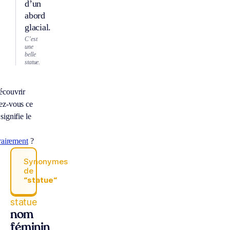
d’un
abord
glacial.
C’est
une
belle
statue.
écouvrir
ez-vous ce
signifie le
érairement
?
Synonymes
de
“statue“
statue
nom
féminin