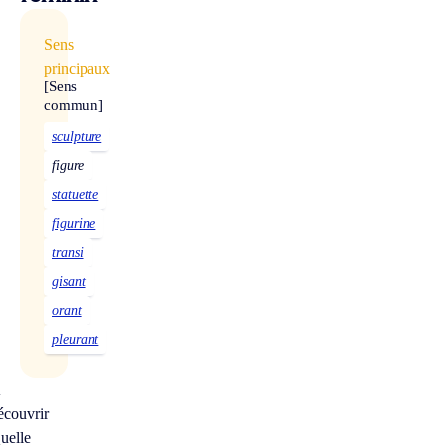
Sens
principaux
[Sens
commun]
sculpture
figure
statuette
figurine
transi
gisant
orant
pleurant
À
écouvrir
uelle