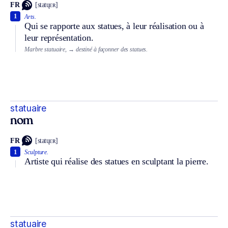
FR
[statɥɛʀ]
1
Arts.
Qui se rapporte aux statues, à leur réalisation ou à
leur représentation.
Marbre statuaire,
→ destiné à façonner des statues.
statuaire
nom
FR
[statɥɛʀ]
1
Sculpture.
Artiste qui réalise des statues en sculptant la pierre.
statuaire