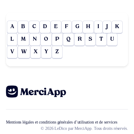
A
B
C
D
E
F
G
H
I
J
K
L
M
N
O
P
Q
R
S
T
U
V
W
X
Y
Z
Mentions légales et conditions générales d’utilisation et de services
© 2026 LeDico par MerciApp. Tous droits réservés.