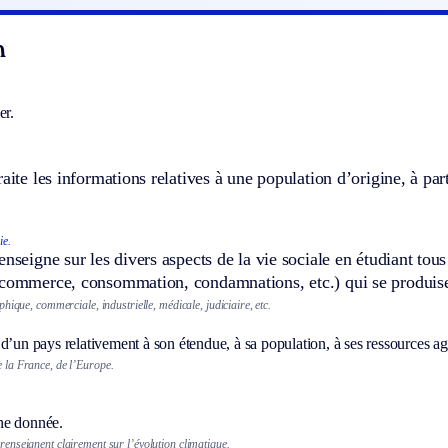
n
er.
raite les informations relatives à une population d’origine, à par
ie.
enseigne sur les divers aspects de la vie sociale en étudiant tou
 commerce, consommation, condamnations, etc.) qui se produis
hique, commerciale, industrielle, médicale, judiciaire, etc.
d’un pays relativement à son étendue, à sa population, à ses ressources agri
e la France, de l’Europe.
ne donnée.
 renseignent clairement sur l’évolution climatique.