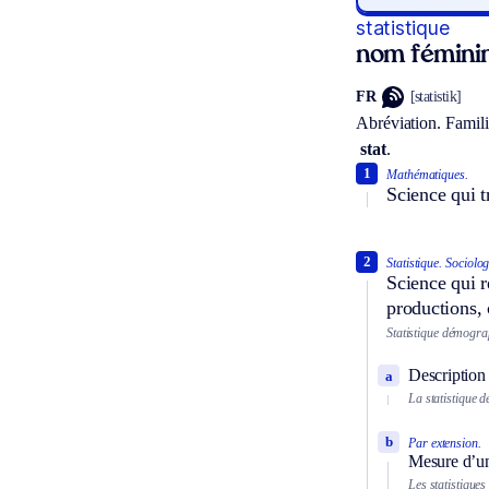
statistique
nom fémini
FR
[statistik]
Abréviation.
Famili
stat
.
1
Mathématiques.
Science qui t
2
Statistique.
Sociolog
Science qui r
productions,
Statistique démograp
Description 
a
La statistique d
b
Par extension.
Mesure d’u
Les statistiques