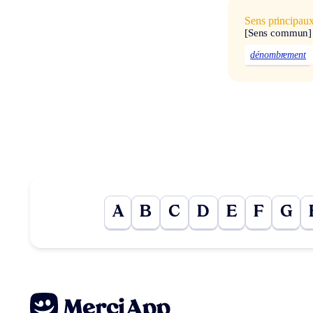
Sens principau
[Sens commun]
dénombrement
A
B
C
D
E
F
G