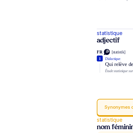
statistique
adjectif
FR
[statistik]
1
Didactique.
Qui relève de
Étude statistique s
Synonymes 
statistique
nom fémini