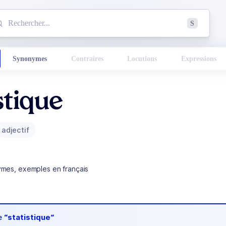
mmencez à chercher un mot dans le dictionnaire :
S
esults found.
Synonymes
Contraires
Locutions
Expressions
stique
adjectif
ymes, exemples en français
de
“statistique“