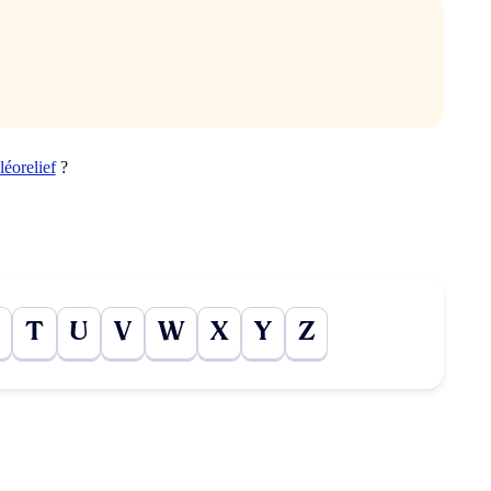
léorelief
?
T
U
V
W
X
Y
Z