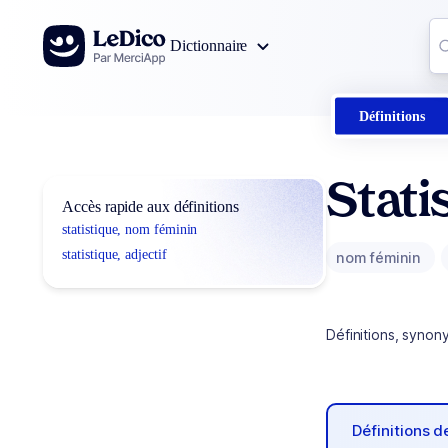
Aller au contenu
Co
Dictionnaire
0
r
Définitions
Stati
Accès rapide aux définitions
statistique, nom féminin
statistique, adjectif
nom féminin
Définitions, synon
Définitions 