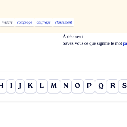
x
mesure
comptage
chiffrage
classement
À découvrir
Savez-vous ce que signifie le mot
pa
H
I
J
K
L
M
N
O
P
Q
R
S