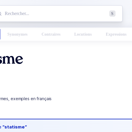
mmencez à chercher un mot dans le dictionnaire :
S
esults found.
Synonymes
Contraires
Locutions
Expressions
isme
ymes, exemples en français
de
“statisme“