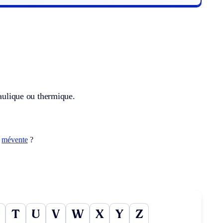
raulique ou thermique.
t
mévente
?
T
U
V
W
X
Y
Z