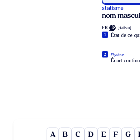
statisme
nom mascul
FR
[statism]
État de ce qui
1
2
Physique.
Écart continu
A
B
C
D
E
F
G