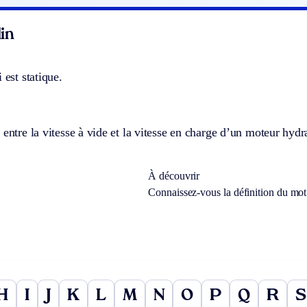
in
 est statique.
 entre la vitesse à vide et la vitesse en charge d’un moteur hyd
À découvrir
Connaissez-vous la définition du mo
H
I
J
K
L
M
N
O
P
Q
R
S