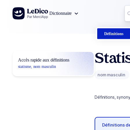
Aller au contenu
Co
Dictionnaire
0
r
Définitions
Stat
Accès rapide aux définitions
statisme, nom masculin
nom masculin
Définitions, synon
Définitions 